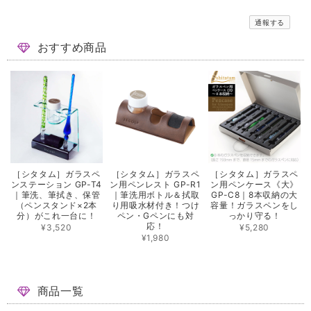
通報する
おすすめ商品
［シタタム］ガラスペ
［シタタム］ガラスペ
［シタタム］ガラスペ
ンステーション GP-T4
ン用ペンレスト GP-R1
ン用ペンケース《大》
｜筆洗、筆拭き、保管
｜筆洗用ボトル＆拭取
GP-C8｜8本収納の大
（ペンスタンド×2本
り用吸水材付き！つけ
容量！ガラスペンをし
分）がこれ一台に！
ペン・Gペンにも対
っかり守る！
応！
¥3,520
¥5,280
¥1,980
商品一覧