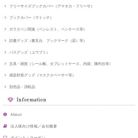
フリーサイズブックカバー（アマネカ・フリーサ）
ブックカバー（マトッテ）
ガラスペン関連（ペンレスト、ペンケース等）
読書グッズ（書見台、ブックマーク（栞）等）
バスグッズ（ユウブミ）
文具・雑貨（シール帳、タブレットケース、内袋、陳列台等）
感染対策グッズ（マスクスペーサー等）
別売品・消耗品
Information
About
法人様向け情報／会社概要
ポイント・クーポン